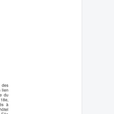
s des
 lien
re du
 18e,
sés à
hôtel