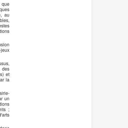
i que
iques
e, au
bles,
estes
tions
usion
-jeux
ssus,
r des
s) et
ar la
irie-
ar un
tions
nts ;
'arts