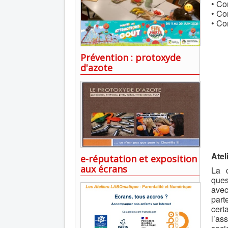
• Co
• Co
• Co
Prévention : protoxyde
d'azote
Atel
e-réputation et exposition
aux écrans
La c
ques
avec
part
cert
l’as