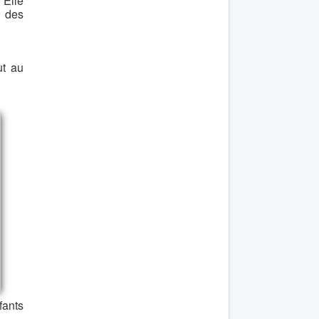
 Elle
s des
ut au
fants