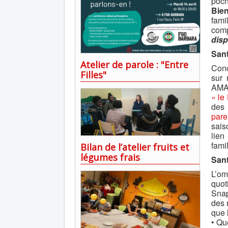
poc
Bien
fami
comp
disp
Sant
Atelier de parole : "Entre
Conc
Filles"
sur 
AMA
« le
des 
pare
sais
lien
famil
Bilan de l’atelier fruits et
légumes frais
Sant
L’om
quot
Snap
des 
que 
• Qu