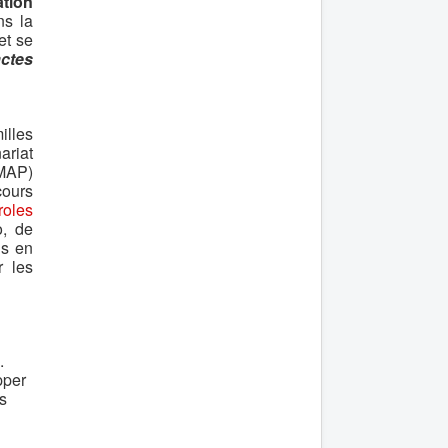
ation
ns la
et se
actes
illes
ariat
MAP)
cours
roles
o, de
ls en
r les
.
pper
rs