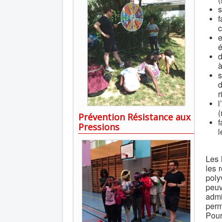
s
c
e
é
d
à
s
d
r
l
(
Prévention Résistance aux
f
Pressions
l
Les 
les 
poly
peuv
adm
perm
Pour