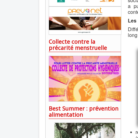
soci
a pu
cont
Les 
Diff
long
Collecte contre la
précarité menstruelle
Best Summer : prévention
alimentation
r
(