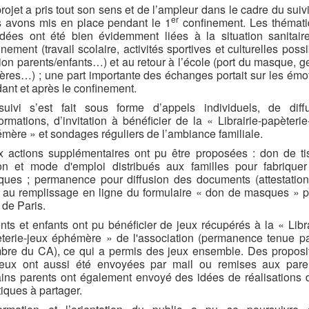
rojet a pris tout son sens et de l’ampleur dans le cadre du suiv
er
 avons mis en place pendant le 1
confinement. Les thémat
dées ont été bien évidemment liées à la situation sanitair
inement (travail scolaire, activités sportives et culturelles possi
tion parents/enfants…) et au retour à l’école (port du masque, g
ières…) ; une part importante des échanges portait sur les émo
ant et après le confinement.
uivi s’est fait sous forme d’appels individuels, de diff
formations, d’invitation à bénéficier de la « Librairie-papèterie
mère » et sondages réguliers de l’ambiance familiale.
 actions supplémentaires ont pu être proposées : don de ti
on et mode d'emploi distribués aux familles pour fabrique
ues ; permanence pour diffusion des documents (attestation
 au remplissage en ligne du formulaire « don de masques » p
e de Paris.
nts et enfants ont pu bénéficier de jeux récupérés à la « Libra
terie-jeux éphémère » de l'association (permanence tenue p
re du CA), ce qui a permis des jeux ensemble. Des proposi
eux ont aussi été envoyées par mail ou remises aux pare
ains parents ont également envoyé des idées de réalisations d
tiques à partager.