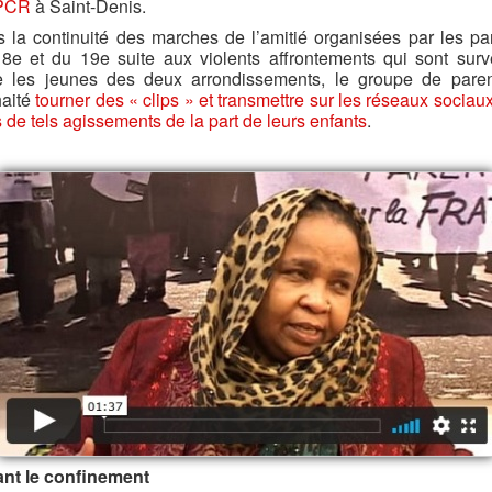
PCR
à Saint-Denis.
 la continuité des marches de l’amitié organisées par les pa
8e et du 19e suite aux violents affrontements qui sont sur
e les jeunes des deux arrondissements, le groupe de pare
aité
tourner des « clips » et transmettre sur les réseaux sociaux
s de tels agissements de la part de leurs enfants
.
nt le confinement