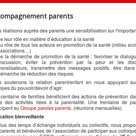
compagnement parents
 réalisons auprès des parents une sensibilisation sur l'importa
e leur rôle en matière d’éducation à la santé
u rôle de tous les acteurs en promotion de la santé (milieu scol
ssociations…)
e la démarche de promotion de la santé : favoriser le dialogu
discussion, éviter la prévention par la peur et les dis
oralisateurs, transmettre des messages positifs, être dan
émarche de réduction des risques.
 soutenons la relation parent/enfant en nous appuyant su
cipes du pouvoir/devoir d’agir.
centaine de familles bénéficient des actions de prévention da
e des activités liées à la parentalité. Une trentaine de pa
icipent au
Groupe paroles parents.
(réunions mensuelles).
ation bienveillante
lus des temps d’échange individuels ou collectifs, nous prop
parents et bénévoles de l’association de participer aux colloqu