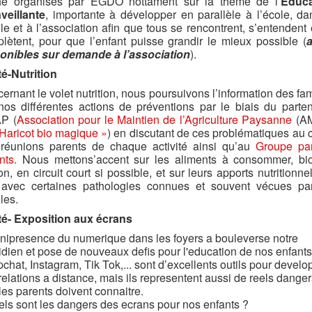
he organisés par EGDO nottament sur la thème de l
’Educ
veillante
, importante à développer en parallèle à l’école, da
lle et à l’association afin que tous se rencontrent, s’entendent 
lètent, pour que l’enfant puisse grandir le mieux possible (
onibles sur demande à l’association
).
é-Nutrition
ernant le volet nutrition, nous poursuivons l’information des fam
nos différentes actions de préventions par le biais du parten
P (
Association pour le Maintien de l’Agriculture Paysanne
(A
 Haricot bio magique »
) en discutant de ces problématiques au 
réunions parents de chaque activité ainsi qu’au
Groupe pa
nts.
Nous mettons’accent sur les aliments à consommer, bi
on, en circuit court si possible, et sur leurs apports nutritionne
 avec certaines pathologies connues et souvent vécues pa
les.
é- Exposition aux écrans
nipresence du numerique dans les foyers a bouleverse notre
idien et pose de nouveaux defis pour l'education de nos enfants
chat, Instagram, Tik Tok,... sont d’excellents outils pour develo
relations a distance, mais ils representent aussi de reels dange
les parents doivent connaitre.
els sont les dangers des ecrans pour nos enfants ?