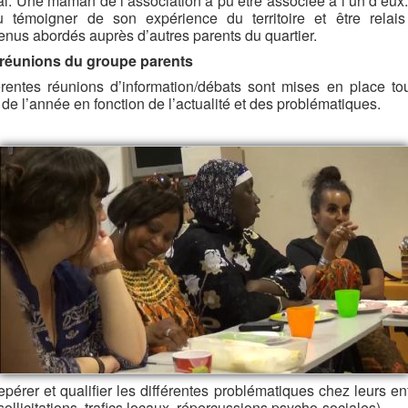
al. Une maman de l’association a pu être associée à l’un d’eux.
 témoigner de son expérience du territoire et être relai
enus abordés auprès d’autres parents du quartier.
réunions du groupe parents
érentes réunions d’information/débats sont mises en place to
 de l’année en fonction de l’actualité et des problématiques.
epérer et qualifier les différentes problématiques chez leurs en
sollicitations, trafics locaux, répercussions psycho-sociales)