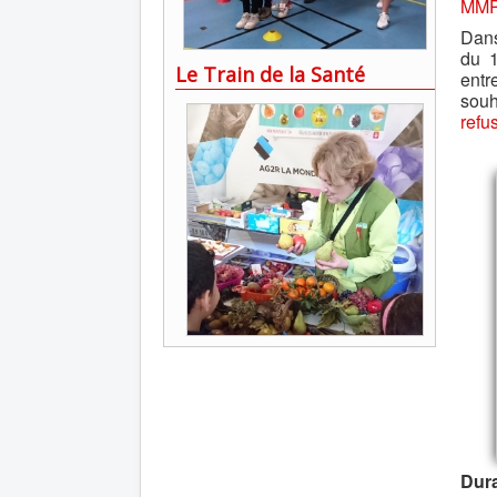
MM
Dans
du 1
Le Train de la Santé
entr
souh
refu
Dura