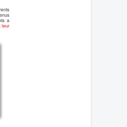
rents
venus
nts a
 leur