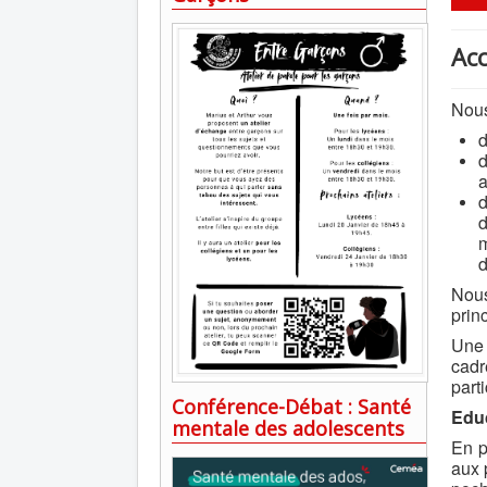
Ac
Nous
d
d
a
d
m
d
Nous
prin
Une 
cadr
part
Conférence-Débat : Santé
Educ
mentale des adolescents
En p
aux 