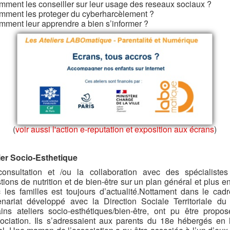
mment les conseiller sur leur usage des reseaux sociaux ?
mment les proteger du cyberharcèlement ?
mment leur apprendre a bien s’informer ?
(
voir aussi l'action e-reputation et exposition aux écrans
)
ier Socio-Esthetique
onsultation et /ou la collaboration avec des spécialiste
tions de nutrition et de bien-être sur un plan général et plus en
 les familles est toujours d’actualité.Nottament dans le cad
enariat développé avec la Direction Sociale Territoriale du
ains ateliers socio-esthétiques/bien-être, ont pu être propo
sociation. Ils s’adressaient aux parents du 18e hébergés en 