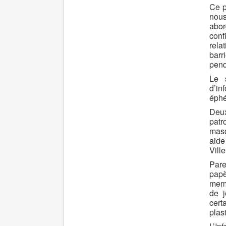
Ce p
nous
abor
conf
rela
barr
pend
Le s
d’in
éphé
Deux
patr
masq
aide
Vill
Pare
papè
memb
de j
cert
plas