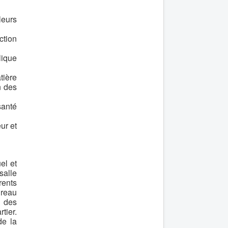
eurs
ction
lique
tière
n des
santé
ur et
el et
salle
rents
ureau
 des
tier.
de la