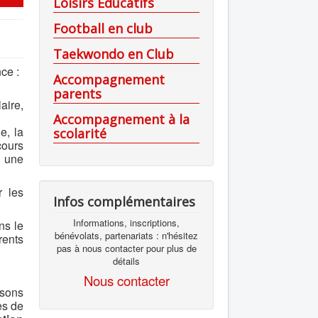
Loisirs Educatifs
Football en club
Taekwondo en Club
nce :
Accompagnement
parents
aire,
Accompagnement à la
e, la
scolarité
cours
s une
r les
Infos complémentaires
Informations, inscriptions,
ns le
bénévolats, partenariats : n'hésitez
rents
pas à nous contacter pour plus de
détails
Nous contacter
osons
es de