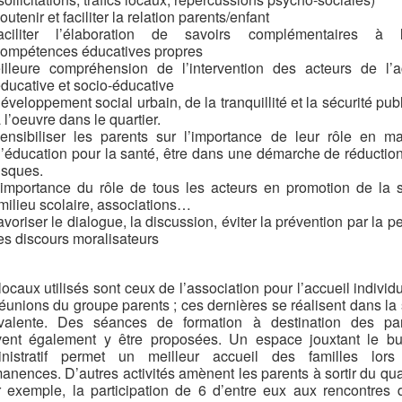
outenir et faciliter la relation parents/enfant
faciliter l’élaboration de savoirs complémentaires à l
ompétences éducatives propres
illeure compréhension de l’intervention des acteurs de l’a
ducative et socio-éducative
éveloppement social urbain, de la tranquillité et la sécurité pub
 l’oeuvre dans le quartier.
ensibiliser les parents sur l’importance de leur rôle en ma
’éducation pour la santé, être dans une démarche de réductio
isques.
’importance du rôle de tous les acteurs en promotion de la 
milieu scolaire, associations…
avoriser le dialogue, la discussion, éviter la prévention par la pe
es discours moralisateurs
locaux utilisés sont ceux de l’association pour l’accueil individu
réunions du groupe parents ; ces dernières se réalisent dans la 
valente. Des séances de formation à destination des pa
ent également y être proposées. Un espace jouxtant le b
inistratif permet un meilleur accueil des familles lors
anences. D’autres activités amènent les parents à sortir du quar
 exemple, la participation de 6 d’entre eux aux rencontres 