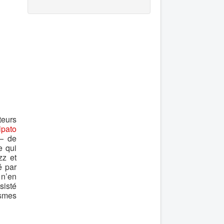
teurs
lpato
— de
e qui
zz et
é par
 n’en
sisté
ismes