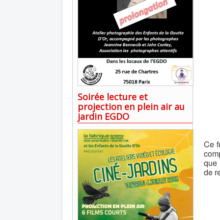
Soirée lecture et
projection en plein air au
jardin EGDO
Ce f
comp
que 
de r