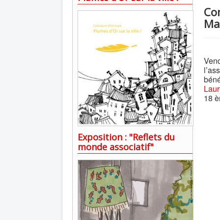
Con
Ma
Ven
l’a
béné
Laur
18 
Exposition : "Reflets du
monde associatif"