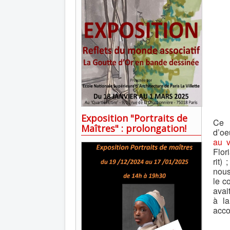
Exposition "Portraits de
Ce c
Maîtres" : prolongation!
d’oe
au v
Flor
rit)
nous
le c
avai
à la
acco