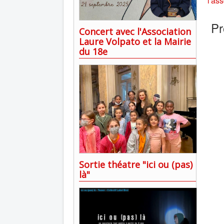
l'as
Pr
Concert avec l'Association
Laure Volpato et la Mairie
du 18e
Sortie théatre "ici ou (pas)
là"