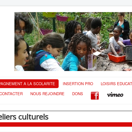
AGNEMENT A LA SCOLARITE
INSERTION PRO
LOISIRS EDUCAT
CONTACTER
NOUS REJOINDRE
DONS
liers culturels