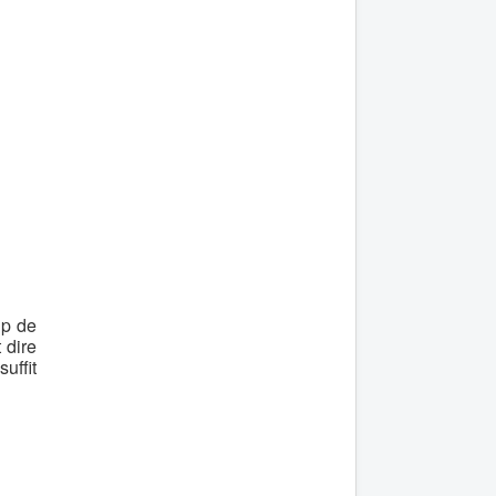
up de
 dire
uffit