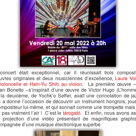
oncert était exceptionnel, car il réunissait trois composi
uvres originales et deux musiciennes d’excellence,
Laure Vo
ioloncelle et Hsin-Yu Shih au violon
. La première œuvre 
ian Bonetto --s’inspirait d’une œuvre de Victor Hugo (L’homm
 ; la deuxième, de Yochk’o Seffer, avait une connotation de ja
 a donné l’occasion de découvrir un instrument hongrois, jou
ompositeur lui-même, et qui sonnait comme une trompette mais
t pas vraiment l’air ! C’est le
tárogató
. Et enfin, nous avons as
 projection d’une vidéo présentant de magnifiques graph
mpagnée d’une musique électronique superbe