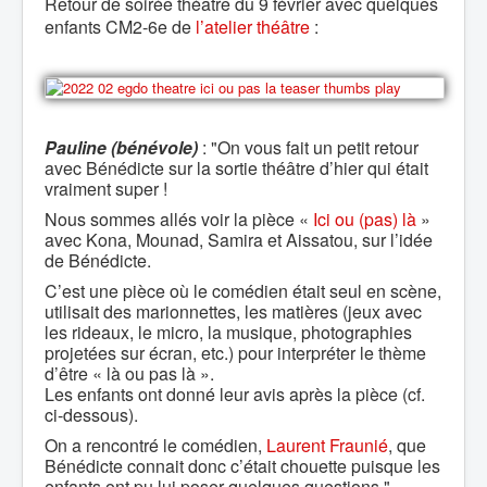
Retour de soirée théâtre du 9 février avec quelques
enfants CM2-6e de
l’atelier théâtre
:
Pauline (bénévole)
: "On vous fait un petit retour
avec Bénédicte sur la sortie théâtre d’hier qui était
vraiment super !
Nous sommes allés voir la pièce «
Ici ou (pas) là
»
avec Kona, Mounad, Samira et Aissatou, sur l’idée
de Bénédicte.
C’est une pièce où le comédien était seul en scène,
utilisait des marionnettes, les matières (jeux avec
les rideaux, le micro, la musique, photographies
projetées sur écran, etc.) pour interpréter le thème
d’être « là ou pas là ».
Les enfants ont donné leur avis après la pièce (cf.
ci-dessous).
On a rencontré le comédien,
Laurent Fraunié
, que
Bénédicte connait donc c’était chouette puisque les
enfants ont pu lui poser quelques questions."